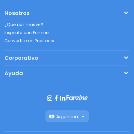
Nosotros
¿Qué nos mueve?
Inspirate con Fanzine
Convertite en Prestador
Corporativo
Pedí tu presupuesto
Ayuda
Regalos originales
¿Cómo funciona?
Ventajas de Fanbag
Preguntas frecuentes
Botón de arrepentimiento
Argentina