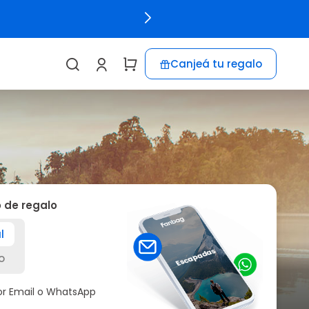
Canjeá tu regalo
o de regalo
l
o
por Email o WhatsApp