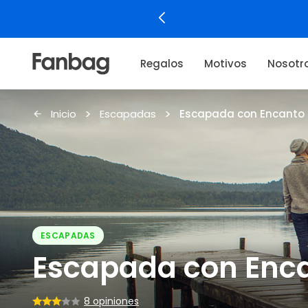
Regalos
Motivos
Nosotr
Inicio
Escapadas
Escapada con Encanto
ESCAPADAS
Escapada con Enc
8 opiniones