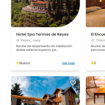
Hotel Spa Termas de Reyes
El Enc
Reyes , Jujuy
Chacr
Noche de alojamiento en habitación
Noche de
doble externa superior pa...
persona
Nueva
5
Ver más