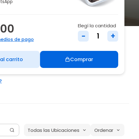
tsApp
000
Elegí la cantidad
-
+
medios de pago
al carrito
Comprar
?
Todas las Ubicaciones
Ordenar