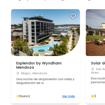
Esplendor by Wyndham
Solar d
Mendoza
San An
Aires
Maipú , Mendoza
Dos noch
Una noche de alojamiento con visita y
persona
degustación de vi...
Nueva
3
Ver más