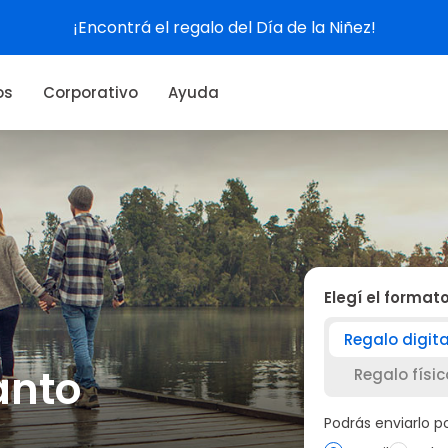
Ver experiencias
os
Corporativo
Ayuda
Elegí el format
Regalo digita
anto
Regalo físic
Podrás enviarlo 