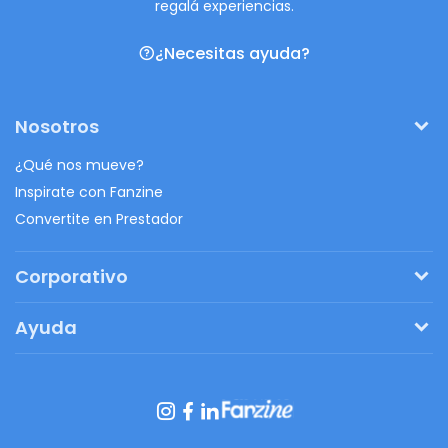
regalá experiencias.
¿Necesitas ayuda?
Nosotros
¿Qué nos mueve?
Inspirate con Fanzine
Convertite en Prestador
Corporativo
Pedí tu presupuesto
Ayuda
Regalos originales
¿Cómo funciona?
Ventajas de Fanbag
Preguntas frecuentes
Botón de arrepentimiento