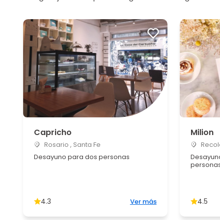
Capricho
Milion
Rosario , Santa Fe
Recole
Desayuno para dos personas
Desayuno
persona
4.3
4.5
Ver más