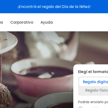
Ver experiencias
os
Corporativo
Ayuda
Elegí el format
Regalo digita
Regalo físic
Podrás enviarlo 