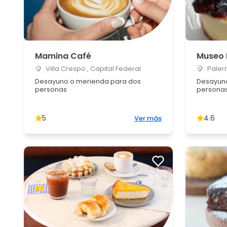
Mamina Café
Museo 
Villa Crespo , Capital Federal
Palerm
Desayuno o merienda para dos
Desayuno
personas
persona
5
4.6
Ver más