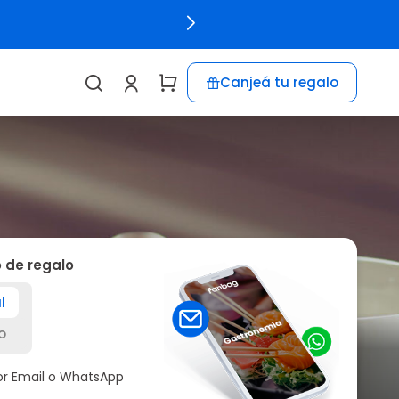
Canjeá tu regalo
o de regalo
l
o
por Email o WhatsApp