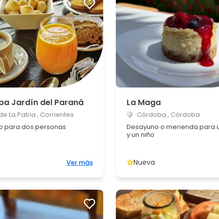
pa Jardín del Paraná
La Maga
e La Patria , Corrientes
Córdoba , Córdoba
 para dos personas
Desayuno o merienda para u
y un niño
Nueva
Ver más