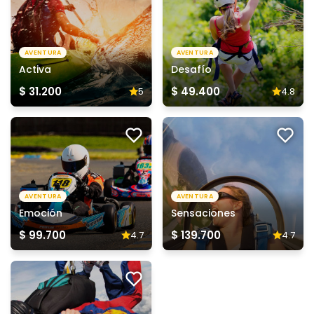
AVENTURA
AVENTURA
Activa
Desafío
$ 31.200
$ 49.400
5
4.8
AVENTURA
AVENTURA
Emoción
Sensaciones
$ 99.700
$ 139.700
4.7
4.7