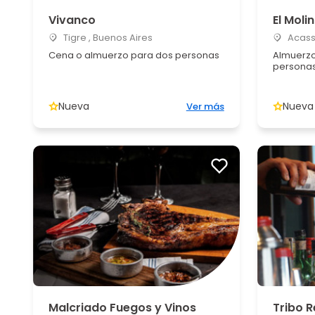
Vivanco
El Moli
Tigre , Buenos Aires
Acassu
Cena o almuerzo para dos personas
Almuerzo
persona
Nueva
Nueva
Ver más
Malcriado Fuegos y Vinos
Tribo 