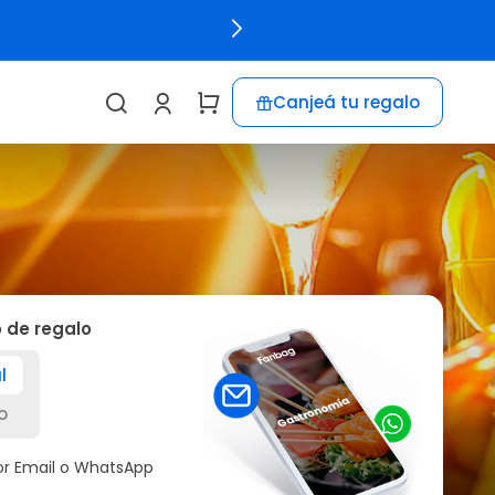
Canjeá tu regalo
o de regalo
l
o
por Email o WhatsApp