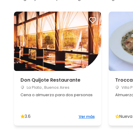
Don Quijote Restaurante
Trocca
La Plata , Buenos Aires
Villa 
Cena o almuerzo para dos personas
Almuerzo
3.6
Nueva
Ver más