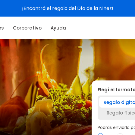
Ver experiencias
os
Corporativo
Ayuda
Elegí el format
Regalo digita
Regalo físic
Podrás enviarlo 