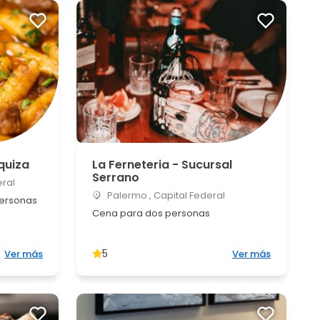
rquiza
La Ferneteria - Sucursal
Serrano
eral
Palermo , Capital Federal
personas
Cena para dos personas
5
Ver más
Ver más