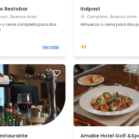
no Restobar
Italpast
so , Buenos Aires
Campana , Buenos Aires
 o cena completa para dos
Almuerzo o cena para dos 
s
1
Ver más
Restaurante
Amaike Hotel Golf &Sp