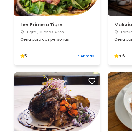
Ley Primera Tigre
Malcri
Tigre , Buenos Aires
Tortug
Cena para dos personas
Cena par
5
4.6
Ver más