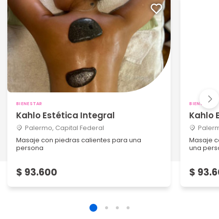
BIENESTAR
BIENESTAR
Kahlo Estética Integral
Kahlo 
Palermo, Capital Federal
Palerm
Masaje con piedras calientes para una
Masaje c
persona
una per
$ 93.600
$ 93.