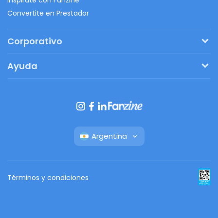
Convertite en Prestador
Corporativo
Pedí tu presupuesto
Ayuda
Regalos originales
¿Cómo funciona?
Ventajas de Fanbag
Preguntas frecuentes
Botón de arrepentimiento
Argentina
Términos y condiciones