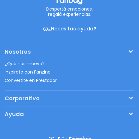
Despertá emociones,
regalá experiencias.
¿Necesitas ayuda?
Nosotros
¿Qué nos mueve?
Inspirate con Fanzine
Convertite en Prestador
Corporativo
Pedí tu presupuesto
Ayuda
Regalos originales
¿Cómo funciona?
Ventajas de Fanbag
Preguntas frecuentes