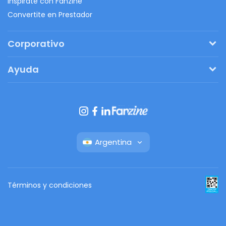
Inspirate con Fanzine
Convertite en Prestador
Corporativo
Pedí tu presupuesto
Ayuda
Regalos originales
¿Cómo funciona?
Ventajas de Fanbag
Preguntas frecuentes
Botón de arrepentimiento
Argentina
Términos y condiciones