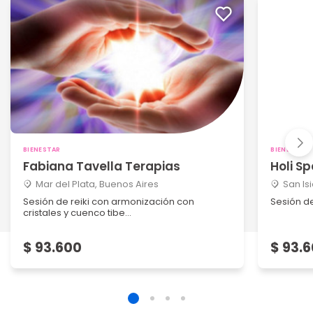
BIENESTAR
BIENESTAR
Fabiana Tavella Terapias
Holi S
Mar del Plata, Buenos Aires
San Is
Sesión de reiki con armonización con
Sesión d
cristales y cuenco tibe...
$ 93.600
$ 93.