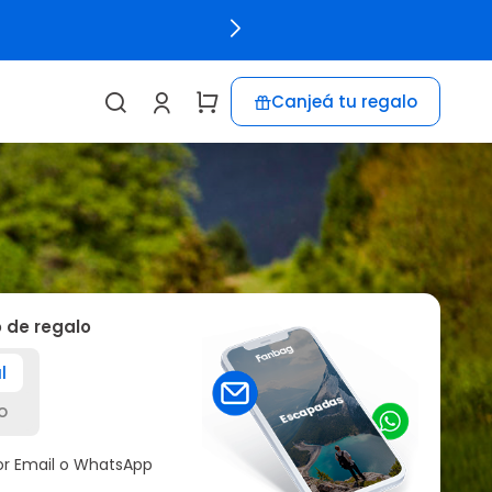
Canjeá tu regalo
o de regalo
l
o
por Email o WhatsApp