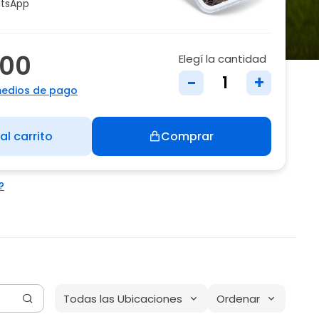
tsApp
500
Elegí la cantidad
-
+
medios de pago
al carrito
Comprar
?
Todas las Ubicaciones
Ordenar