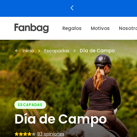
¡Encontrá el regalo del Día de la Niñez!
Regalos
Motivos
Nosotr
Inicio
Escapadas
Día de Campo
ESCAPADAS
Día de Campo
83 opiniones