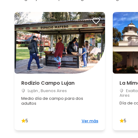
Rodizio Campo Lujan
La Mim
Luján , Buenos Aires
Exalta
Aires
Medio día de campo para dos
Día de c
adultos
5
5
Ver más