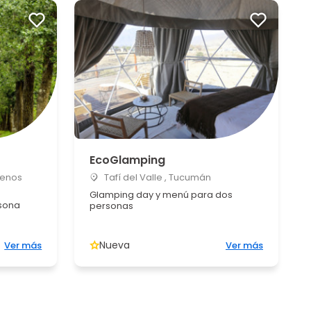
EcoGlamping
uenos
Tafí del Valle , Tucumán
Glamping day y menú para dos
sona
personas
Nueva
Ver más
Ver más