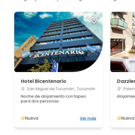
Hotel Bicentenario
Dazzle
San Miguel de Tucumán , Tucumán
Palerm
Noche de alojamiento con tapeo
Alojamie
para dos personas
Nueva
Nueva
Ver más