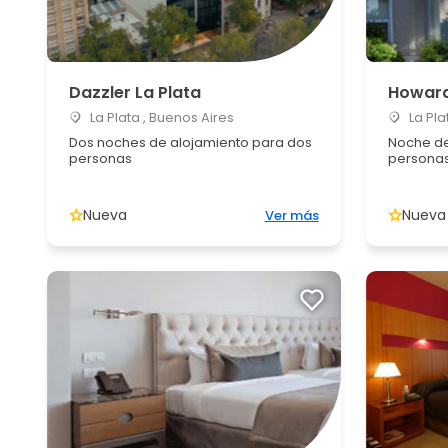
Dazzler La Plata
Howard
La Plata , Buenos Aires
La Pla
Dos noches de alojamiento para dos
Noche de
personas
persona
Nueva
Nueva
Ver más