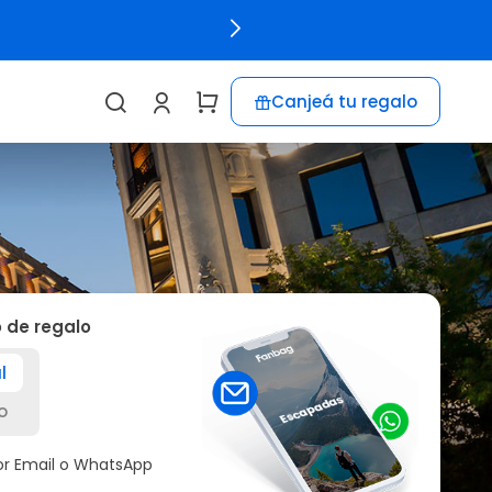
Canjeá tu regalo
o de regalo
l
o
por Email o WhatsApp