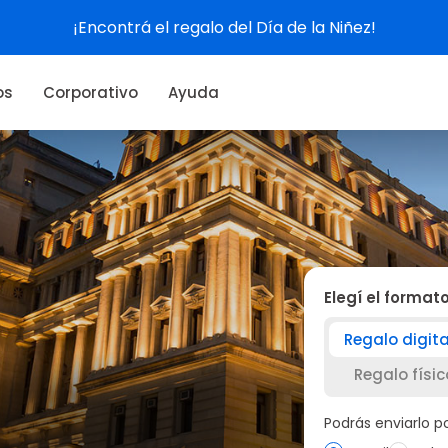
Ver experiencias
os
Corporativo
Ayuda
Elegí el format
Regalo digita
Regalo físic
Podrás enviarlo 