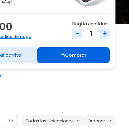
tsApp
400
Elegí la cantidad
-
+
medios de pago
al carrito
Comprar
?
Todas las Ubicaciones
Ordenar