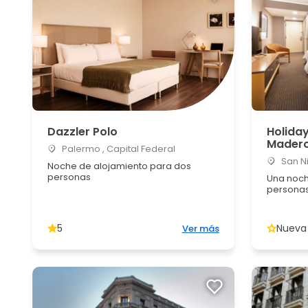
Dazzler Polo
Holiday
Mader
Palermo , Capital Federal
San Ni
Noche de alojamiento para dos
personas
Una noch
personas 
5
Nueva
Ver más