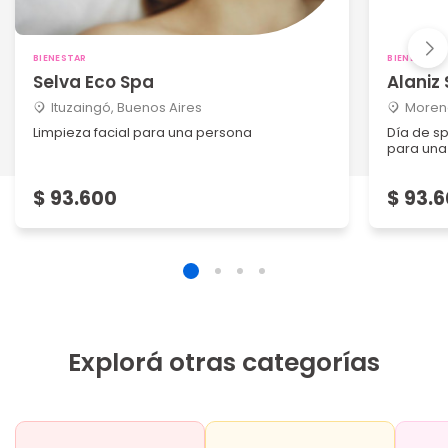
BIENESTAR
BIENESTAR
Selva Eco Spa
Alaniz
Ituzaingó, Buenos Aires
Moreno
Limpieza facial para una persona
Día de s
para una
$ 93.600
$ 93.
Explorá otras categorías