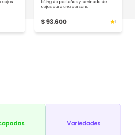
e cejas
Lifting de pestañas y laminado de
cejas para una persona
$ 93.600
1
capadas
Variedades