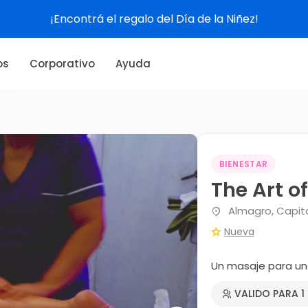
¡Encontrá el regalo del Día de la Niñez!
os
Corporativo
Ayuda
BIENESTAR
The Art o
Almagro, Capita
Nueva
Un masaje para un
VALIDO PARA 1