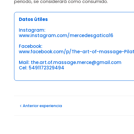
periodo, se considerará como consumido.
Datos útiles
Instagram:
www.instagram.com/mercedesgatica16
Facebook:
www.facebook.com/p/The-art-of-massage-Pila
Mail: the.art.of.massage.merce@gmail.com
Cel: 5491172329494
Opiniones
Anterior
experiencia