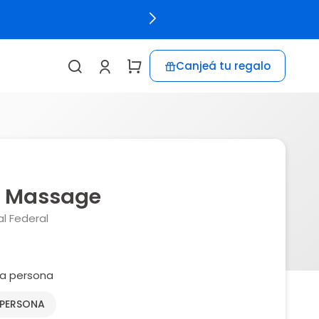
Canjeá tu regalo
f Massage
l Federal
a persona
 PERSONA