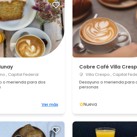
Munay
Cobre Café Villa Cres
o , Capital Federal
Villa Crespo , Capital Fed
 o merienda para dos
Desayuno o merienda para 
s
personas
Nueva
Ver más