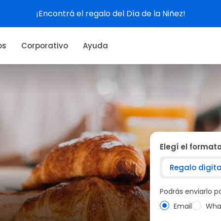
Ver experiencias
os
Corporativo
Ayuda
Elegí el format
Regalo digita
Podrás enviarlo 
Email
Wha