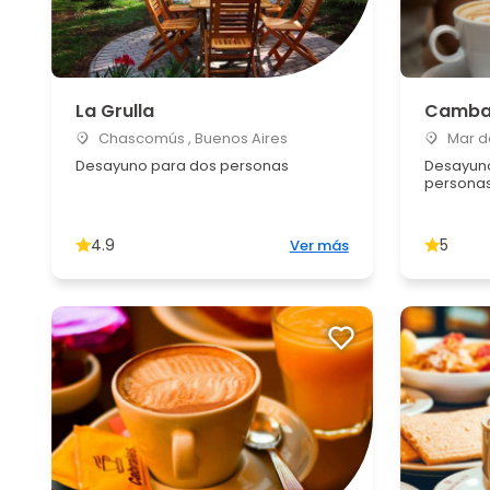
La Grulla
Camba
Chascomús , Buenos Aires
Mar de
Desayuno para dos personas
Desayuno
persona
4.9
5
Ver más