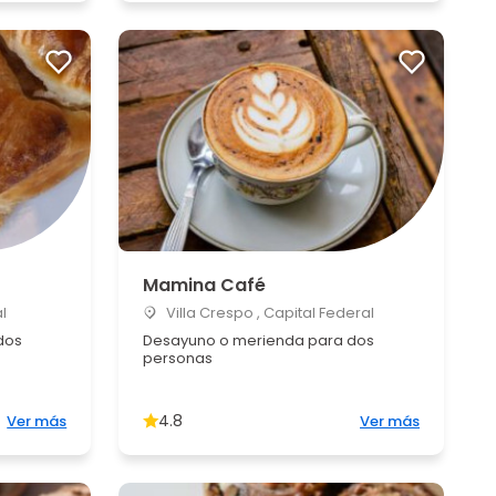
Mamina Café
l
Villa Crespo , Capital Federal
dos
Desayuno o merienda para dos
personas
4.8
Ver más
Ver más