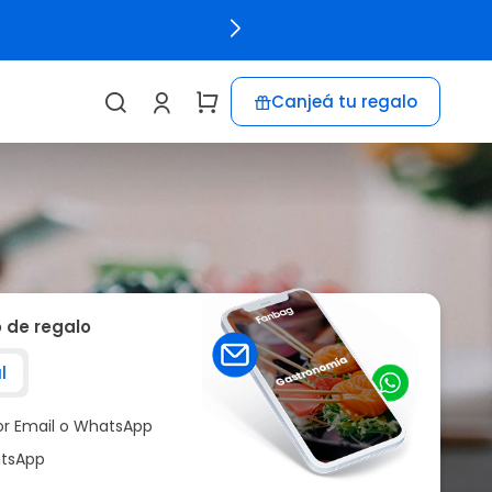
Canjeá tu regalo
o de regalo
l
por Email o WhatsApp
tsApp