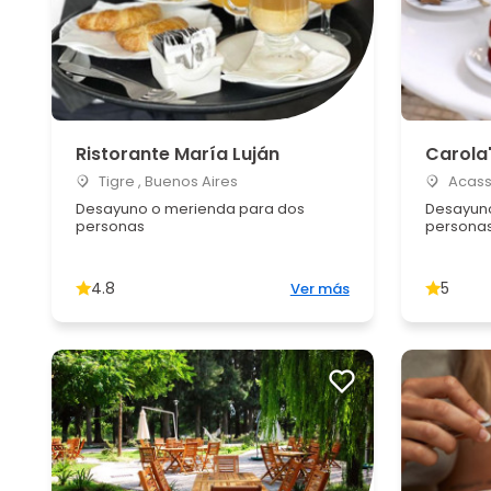
Ristorante María Luján
Carola
Tigre , Buenos Aires
Acassu
Desayuno o merienda para dos
Desayuno
personas
persona
4.8
5
Ver más