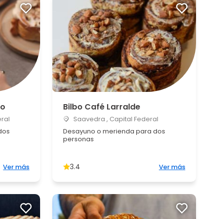
po
Bilbo Café Larralde
eral
Saavedra , Capital Federal
dos
Desayuno o merienda para dos
personas
3.4
Ver más
Ver más