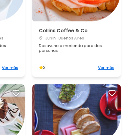
Collins Coffee & Co
es
Junín , Buenos Aires
dos
Desayuno o merienda para dos
personas
3
Ver más
Ver más