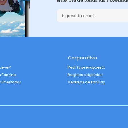
Enterate de todas las novedad
Corporativo
ueve?
Pedí tu presupuesto
n Fanzine
Regalos originales
n Prestador
Ventajas de Fanbag