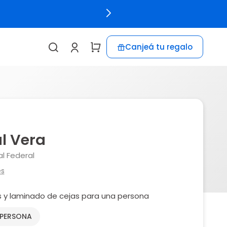
Canjeá tu regalo
l Vera
l Federal
es
s y laminado de cejas para una persona
 PERSONA