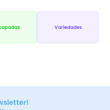
capadas
Variedades
wsletter!