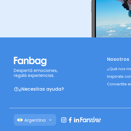
Nosotros
¿Qué nos m
Despertá emociones,
regalá experiencias.
Inspirate co
Convertite e
¿Necesitas ayuda?
Argentina