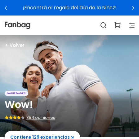
¡Encontrá el regalo del Día de la Niñez!
Volver
VARIEDADES
Wow!
354 opiniones
Contiene 129 experiencias