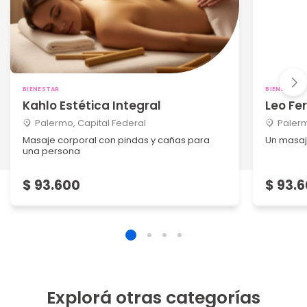
BIENESTAR
BIENESTAR
Kahlo Estética Integral
Leo Fe
Palermo, Capital Federal
Palerm
Masaje corporal con pindas y cañas para
Un masaje
una persona
$ 93.600
$ 93.
Explorá otras categorías