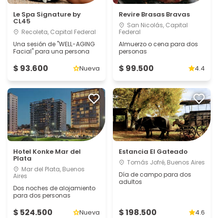
Le Spa Signature by
Revire Brasas Bravas
CL45
San Nicolás, Capital
Recoleta, Capital Federal
Federal
Una sesión de "WELL-AGING
Almuerzo o cena para dos
Facial" para una persona
personas
$ 93.600
$ 99.500
Nueva
4.4
Hotel Konke Mar del
Estancia El Gateado
Plata
Tomás Jofré, Buenos Aires
Mar del Plata, Buenos
Día de campo para dos
Aires
adultos
Dos noches de alojamiento
para dos personas
$ 524.500
$ 198.500
Nueva
4.6