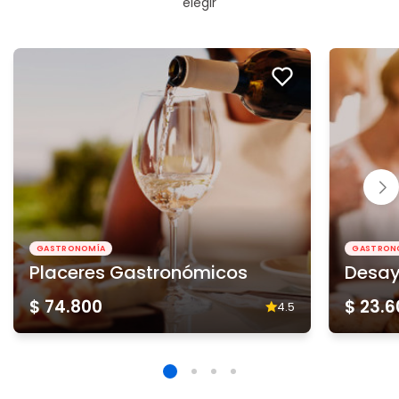
elegir
GASTRONOMÍA
GASTRON
Placeres Gastronómicos
Desa
$ 74.800
$ 23.
4.5