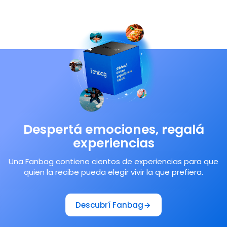
Despertá emociones, regalá
experiencias
Una Fanbag contiene cientos de experiencias para que
quien la recibe pueda elegir vivir la que prefiera.
Descubrí Fanbag