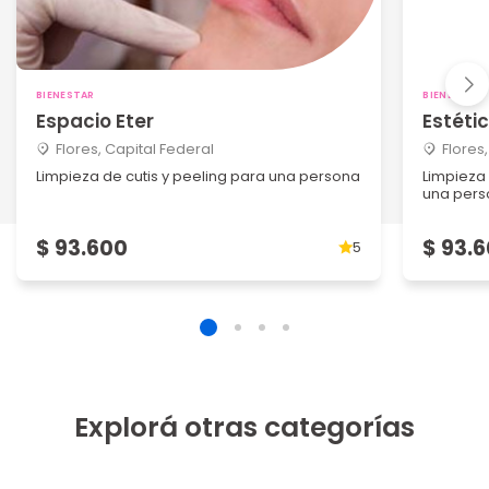
BIENESTAR
BIENESTAR
Espacio Eter
Estéti
Flores, Capital Federal
Flores
Limpieza de cutis y peeling para una persona
Limpieza
una per
$ 93.600
$ 93.
5
Explorá otras categorías