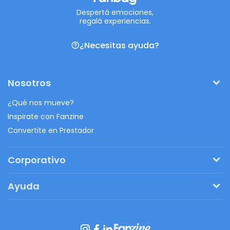
Despertá emociones,
regalá experiencias.
¿Necesitas ayuda?
Nosotros
¿Qué nos mueve?
Inspirate con Fanzine
Convertite en Prestador
Corporativo
Pedí tu presupuesto
Ayuda
Regalos originales
¿Cómo funciona?
Ventajas de Fanbag
Preguntas frecuentes