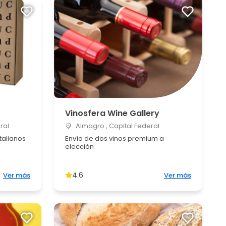
Vinosfera Wine Gallery
ral
Almagro , Capital Federal
talianos
Envío de dos vinos premium a
elección
4.6
Ver más
Ver más