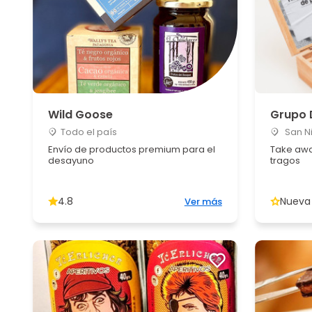
Wild Goose
Grupo 
Todo el país
San Ni
Envío de productos premium para el
Take awa
desayuno
tragos
4.8
Nueva
Ver más