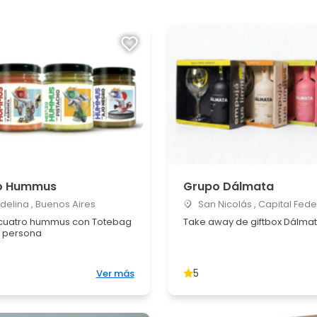
o Hummus
Grupo Dálmata
Adelina , Buenos Aires
San Nicolás , Capital Fede
cuatro hummus con Totebag
Take away de giftbox Dálma
 persona
5
Ver más