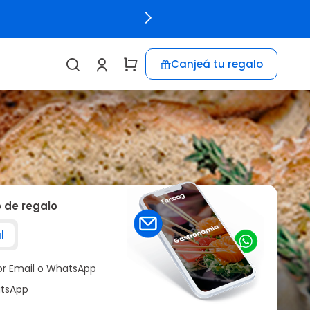
Canjeá tu regalo
o de regalo
l
por Email o WhatsApp
tsApp