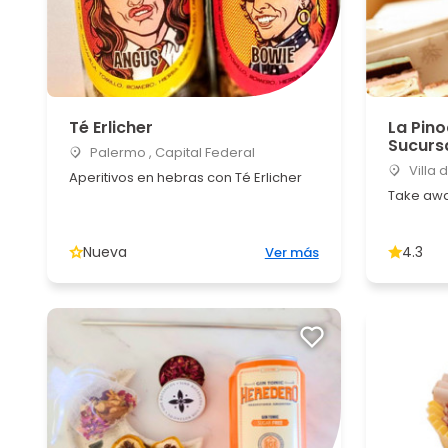
Té Erlicher
La Pin
Sucursa
Palermo , Capital Federal
Villa 
Aperitivos en hebras con Té Erlicher
Take awa
Nueva
4.3
Ver más