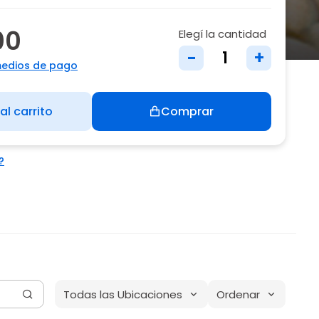
00
Elegí la cantidad
-
+
medios de pago
al carrito
Comprar
?
Todas las Ubicaciones
Ordenar