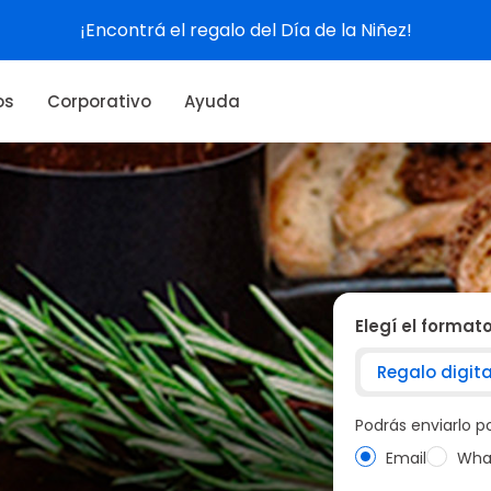
Ver experiencias
os
Corporativo
Ayuda
Elegí el format
Regalo digita
Podrás enviarlo 
Email
Wha