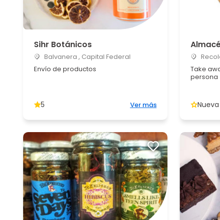
Sihr Botánicos
Almacé
Balvanera , Capital Federal
Recole
Envío de productos
Take awa
persona
5
Nueva
Ver más