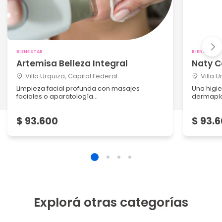
BIENESTAR
BIENESTAR
Artemisa Belleza Integral
Naty C
Villa Urquiza, Capital Federal
Villa 
Limpieza facial profunda con masajes
Una higi
faciales o aparatología...
dermapla
$ 93.600
$ 93.
Explorá otras categorías