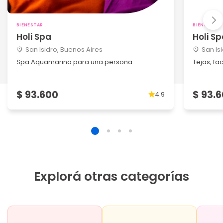
BIENESTAR
BIENESTAR
Holi Spa
Holi S
San Isidro, Buenos Aires
San Is
Spa Aquamarina para una persona
Tejas, fa
$ 93.600
$ 93.
4.9
Explorá otras categorías