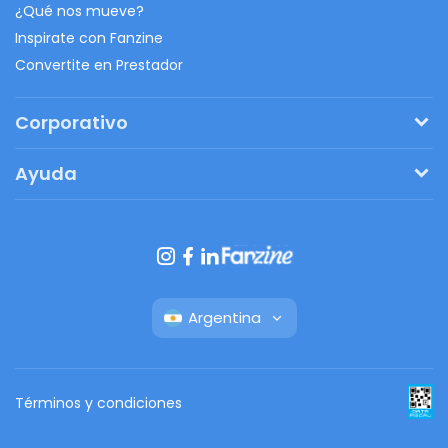
¿Qué nos mueve?
Inspirate con Fanzine
Convertite en Prestador
Corporativo
Pedí tu presupuesto
Ayuda
Regalos originales
¿Cómo funciona?
Ventajas de Fanbag
Preguntas frecuentes
Botón de arrepentimiento
Argentina
Términos y condiciones