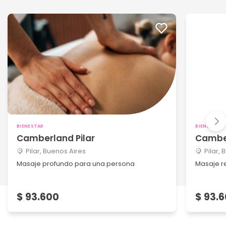
BIENESTAR
BIENESTAR
Camberland Pilar
Camber
Pilar, Buenos Aires
Pilar,
Masaje profundo para una persona
Masaje r
$ 93.600
$ 93.