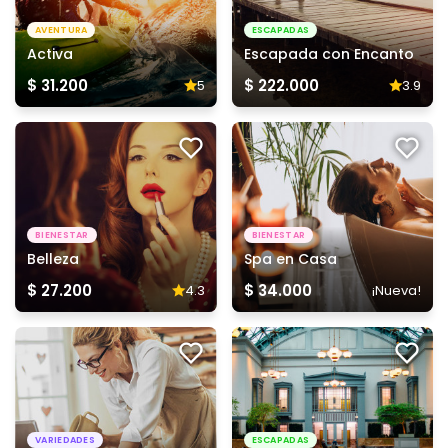
AVENTURA
ESCAPADAS
Activa
Escapada con Encanto
$ 31.200
$ 222.000
5
3.9
BIENESTAR
BIENESTAR
Belleza
Spa en Casa
$ 27.200
$ 34.000
4.3
¡Nueva!
VARIEDADES
ESCAPADAS