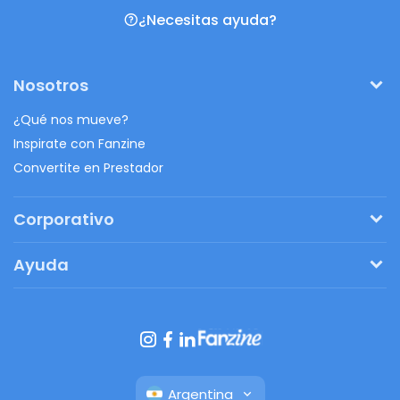
¿Necesitas ayuda?
Nosotros
¿Qué nos mueve?
Inspirate con Fanzine
Convertite en Prestador
Corporativo
Pedí tu presupuesto
Ayuda
Regalos originales
¿Cómo funciona?
Ventajas de Fanbag
Preguntas frecuentes
Botón de arrepentimiento
Argentina