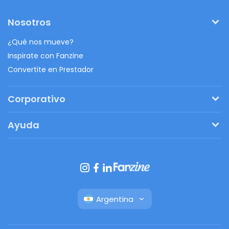
Nosotros
¿Qué nos mueve?
Inspirate con Fanzine
Convertite en Prestador
Corporativo
Pedí tu presupuesto
Ayuda
Regalos originales
¿Cómo funciona?
Ventajas de Fanbag
Preguntas frecuentes
Botón de arrepentimiento
Argentina