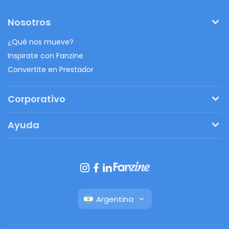
Nosotros
¿Qué nos mueve?
Inspirate con Fanzine
Convertite en Prestador
Corporativo
Pedí tu presupuesto
Ayuda
Regalos originales
¿Cómo funciona?
Ventajas de Fanbag
Preguntas frecuentes
Botón de arrepentimiento
Argentina