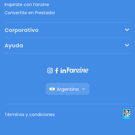
Inspirate con Fanzine
Convertite en Prestador
Corporativo
Pedí tu presupuesto
Ayuda
Regalos originales
¿Cómo funciona?
Ventajas de Fanbag
Preguntas frecuentes
Botón de arrepentimiento
Argentina
Términos y condiciones