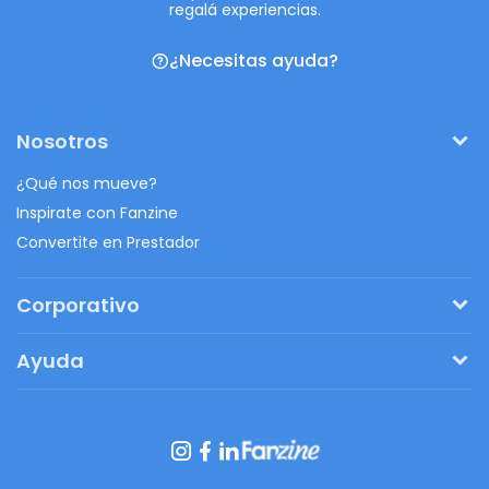
regalá experiencias.
¿Necesitas ayuda?
Nosotros
¿Qué nos mueve?
Inspirate con Fanzine
Convertite en Prestador
Corporativo
Pedí tu presupuesto
Ayuda
Regalos originales
¿Cómo funciona?
Ventajas de Fanbag
Preguntas frecuentes
Botón de arrepentimiento