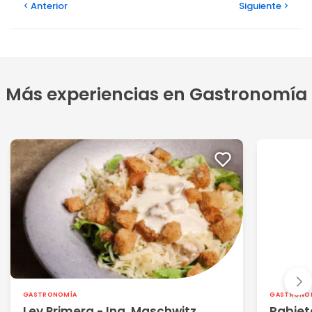
Anterior
Siguiente
Más experiencias en Gastronomía
GASTRONOMÍA
GASTRONO
Ley Primera - Ing. Maschwitz
Rabieta