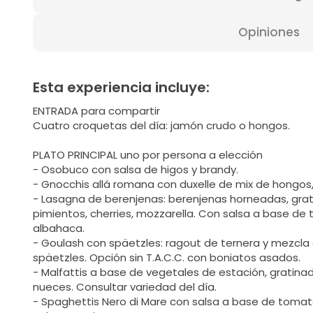
Opiniones
Esta experiencia incluye:
ENTRADA para compartir
Cuatro croquetas del día: jamón crudo o hongos.
PLATO PRINCIPAL uno por persona a elección
- Osobuco con salsa de higos y brandy.
- Gnocchis allá romana con duxelle de mix de hongos,
- Lasagna de berenjenas: berenjenas horneadas, gra
pimientos, cherries, mozzarella. Con salsa a base de
albahaca.
- Goulash con späetzles: ragout de ternera y mezcl
späetzles. Opción sin T.A.C.C. con boniatos asados.
- Malfattis a base de vegetales de estación, gratina
nueces. Consultar variedad del día.
- Spaghettis Nero di Mare con salsa a base de tomat