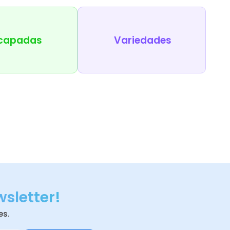
capadas
Variedades
wsletter!
es.