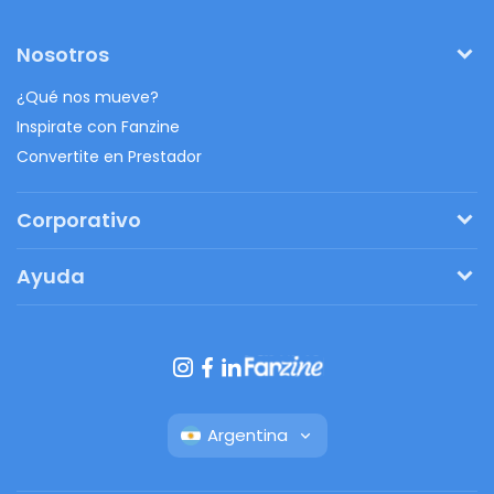
Nosotros
¿Qué nos mueve?
Inspirate con Fanzine
Convertite en Prestador
Corporativo
Pedí tu presupuesto
Ayuda
Regalos originales
¿Cómo funciona?
Ventajas de Fanbag
Preguntas frecuentes
Botón de arrepentimiento
Argentina