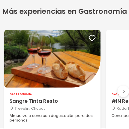
Más experiencias en Gastronomía
GASTRONOMÍA
GASTRONO
Sangre Tinta Resto
#IN Re
Trevelin, Chubut
Rada T
Almuerzo o cena con degustación para dos
Cena pa
personas