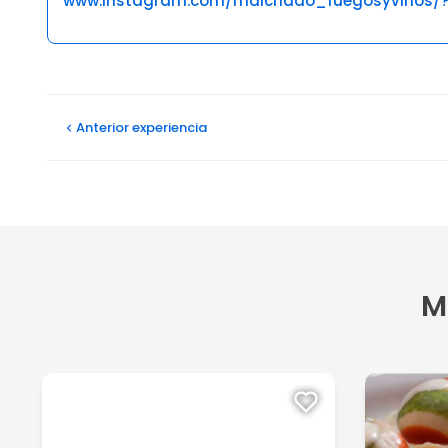
www.instagram.com/malcriado_fuegosyvinos/?
Opiniones
Carlos P
Anterior
experiencia
24/07/2026
La carne cruda
Mariano G
17/03/2026
Buenas ambientación, excelente atención, buena comi
M
Ver más
Laura B
13/10/2025
Muy buen servicio, comida y atención. Recomiendo el 