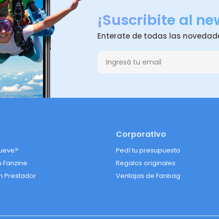
¡Suscribite al ne
Enterate de todas las novedad
Corporativo
ueve?
Pedí tu presupuesto
n Fanzine
Regalos originales
n Prestador
Ventajas de Fanbag