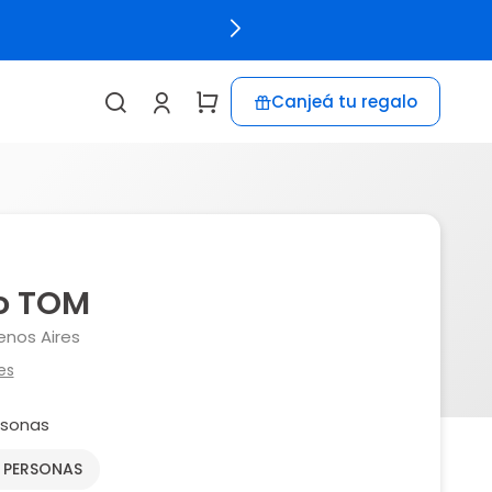
Canjeá tu regalo
o TOM
enos Aires
es
rsonas
2 PERSONAS