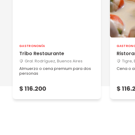
Silvio claudio M
23/06/2025
Excelente lugar, buen ambiente, muy buena atención
Ver más
GASTRONOMÍA
GASTRON
Tribo Restaurante
Ristora
Luciana R
Gral. Rodríguez, Buenos Aires
Tigre,
08/04/2025
Almuerzo o cena premium para dos
Cena o a
Espectacular, realmente nos sentimos muy comodos y 
personas
Ver más
$ 116.200
$ 116.