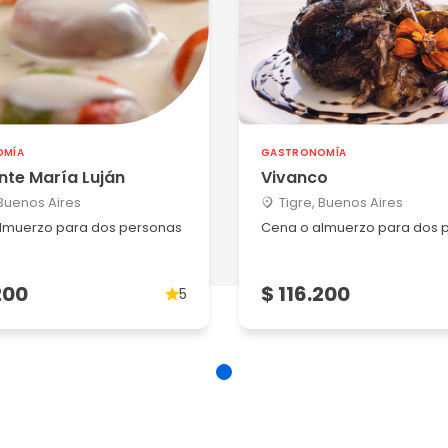
5
. Recomend...
OMÍA
GASTRONOMÍA
nte María Luján
Vivanco
5
 Buenos Aires
Tigre, Buenos Aires
lmuerzo para dos personas
Cena o almuerzo para dos 
super bie...
200
$ 116.200
5