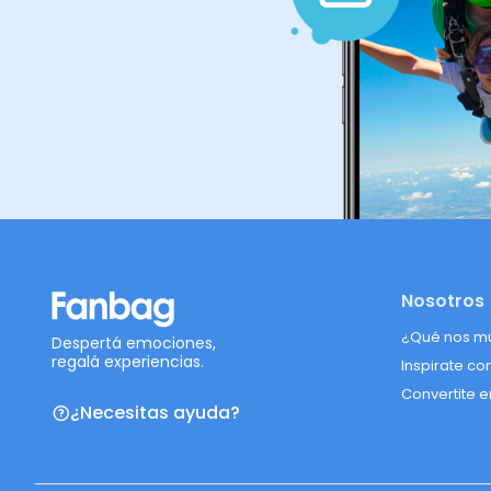
Nosotros
¿Qué nos m
Despertá emociones,
regalá experiencias.
Inspirate co
Convertite e
¿Necesitas ayuda?