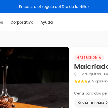
¡Encontrá el regalo del Día de la Niñez!
os
Corporativo
Ayuda
GASTRONOMÍA
Malcriad
Tortuguitas, Bu
5 opinion
Cena para dos pe
VALIDO PARA 