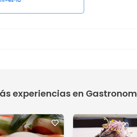
hl=es-la
5 opiniones
3
5
da (a pun...
ás experiencias en Gastronom
5
lugar