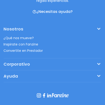
regalá experiencias.
¿Necesitas ayuda?
Nosotros
¿Qué nos mueve?
Inspirate con Fanzine
Convertite en Prestador
Corporativo
Pedí tu presupuesto
Ayuda
Regalos originales
¿Cómo funciona?
Ventajas de Fanbag
Preguntas frecuentes
Botón de arrepentimiento