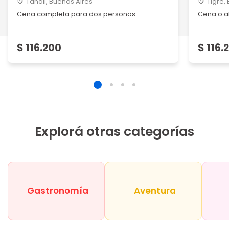
Tandil, Buenos Aires
Tigre,
Cena completa para dos personas
Cena o a
$ 116.200
$ 116.
Explorá otras categorías
Gastronomía
Aventura