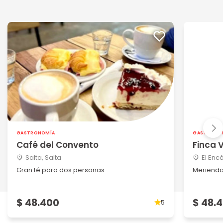
GASTRONOMÍA
GASTRONO
Café del Convento
Finca 
Salta, Salta
El Enc
Gran té para dos personas
Merienda
$ 48.400
$ 48.
5