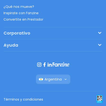
¿Qué nos mueve?
Inspirate con Fanzine
Convertite en Prestador
Corporativo
Pedí tu presupuesto
Ayuda
Regalos originales
¿Cómo funciona?
Ventajas de Fanbag
Preguntas frecuentes
Botón de arrepentimiento
Argentina
Términos y condiciones