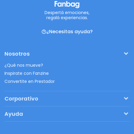
Despertá emociones,
regalá experiencias.
¿Necesitas ayuda?
Nosotros
¿Qué nos mueve?
Inspirate con Fanzine
Convertite en Prestador
Corporativo
Pedí tu presupuesto
Ayuda
Regalos originales
¿Cómo funciona?
Ventajas de Fanbag
Preguntas frecuentes