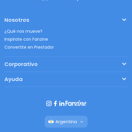
Nosotros
¿Qué nos mueve?
Inspirate con Fanzine
Convertite en Prestador
Corporativo
Pedí tu presupuesto
Ayuda
Regalos originales
¿Cómo funciona?
Ventajas de Fanbag
Preguntas frecuentes
Botón de arrepentimiento
Argentina