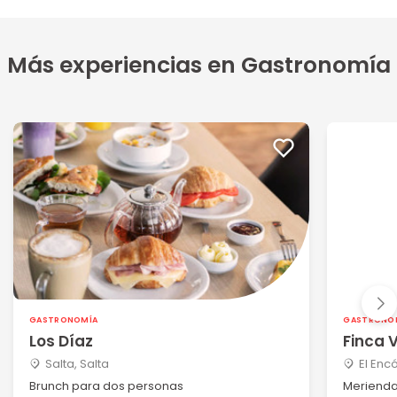
Más experiencias en Gastronomía
GASTRONOMÍA
GASTRONO
Los Díaz
Finca 
Salta, Salta
El Enc
Brunch para dos personas
Merienda