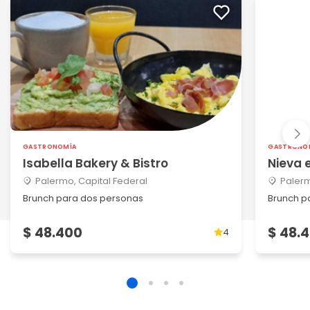
GASTRONOMÍA
GASTRONO
Isabella Bakery & Bistro
Nieva 
Palermo, Capital Federal
Palerm
Brunch para dos personas
Brunch p
$ 48.400
$ 48.
4