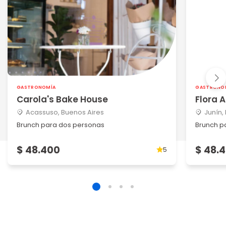
GASTRONOMÍA
GASTRONO
Carola's Bake House
Flora 
Acassuso, Buenos Aires
Junín,
Brunch para dos personas
Brunch p
$ 48.400
$ 48.
5