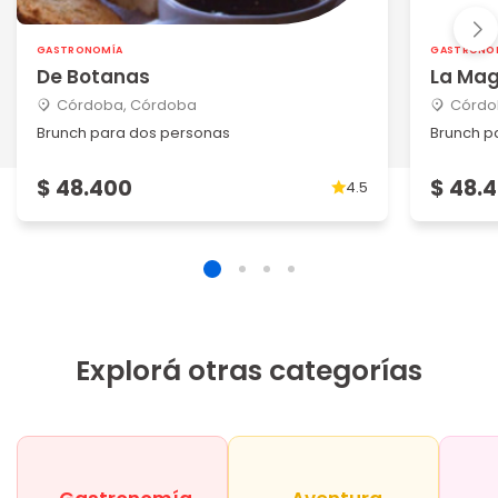
GASTRONOMÍA
GASTRONO
De Botanas
La Ma
Córdoba, Córdoba
Córdo
Brunch para dos personas
Brunch pa
$ 48.400
$ 48.
4.5
Explorá otras categorías