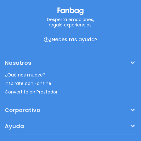
Despertá emociones,
regalá experiencias.
¿Necesitas ayuda?
Nosotros
¿Qué nos mueve?
Inspirate con Fanzine
Convertite en Prestador
Corporativo
Pedí tu presupuesto
Ayuda
Regalos originales
¿Cómo funciona?
Ventajas de Fanbag