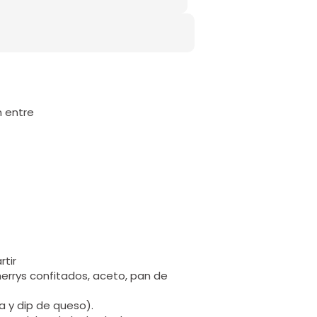
n entre
tir
herrys confitados, aceto, pan de
a y dip de queso).