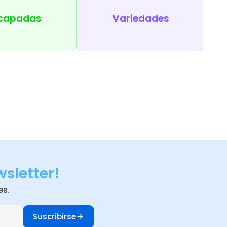
capadas
Variedades
wsletter!
es.
Suscribirse