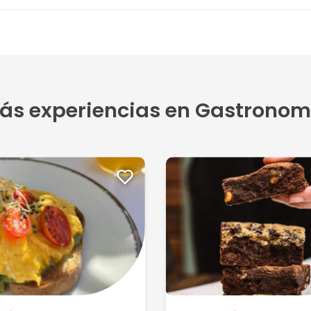
5
ás experiencias en Gastronom
1
obl...
5