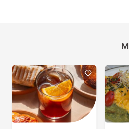
Excelente más que recomendado!! Gracias
Paola D
27/01/2026
Excelente
M
Enrique R
05/08/2024
El servicio de Merope fue muy gentil, pero no se si es pr
Ver más
Jeremiah O
28/07/2024
Excelente atención y la comida de 10!