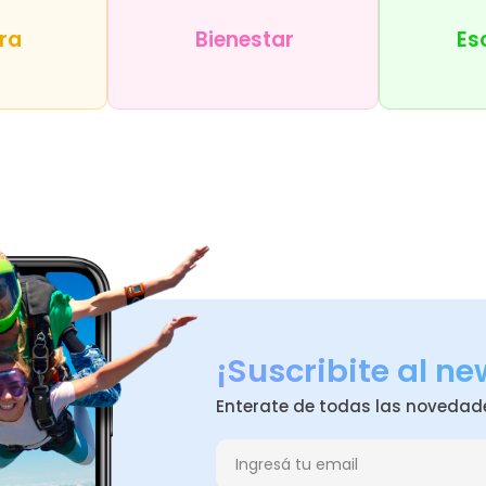
u...
ra
Bienestar
Es
¡Suscribite al ne
Enterate de todas las novedad