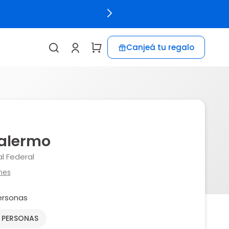
Canjeá tu regalo
alermo
l Federal
nes
ersonas
2 PERSONAS