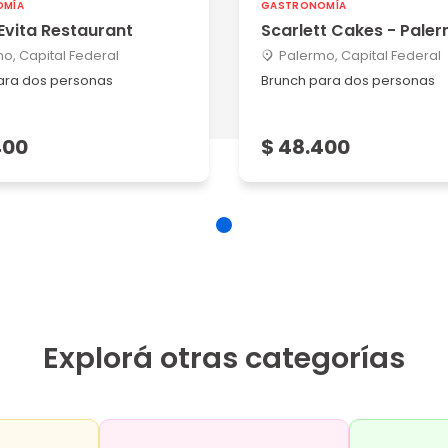
OMÍA
GASTRONOMÍA
5
Evita Restaurant
Scarlett Cakes - Pale
o, Capital Federal
Palermo, Capital Federal
d...
ara dos personas
Brunch para dos personas
400
$ 48.400
5
5
speráb...
Explorá otras categorías
5