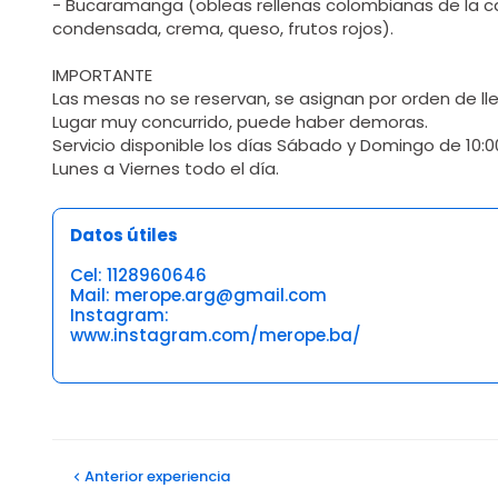
- Bucaramanga (obleas rellenas colombianas de la ca
condensada, crema, queso, frutos rojos).
IMPORTANTE
Las mesas no se reservan, se asignan por orden de ll
Lugar muy concurrido, puede haber demoras.
Servicio disponible los días Sábado y Domingo de 10:00 a
Lunes a Viernes todo el día.
Datos útiles
Cel: 1128960646
Mail: merope.arg@gmail.com
Instagram:
www.instagram.com/merope.ba/
Opiniones
Angeles C
Anterior
experiencia
06/04/2026