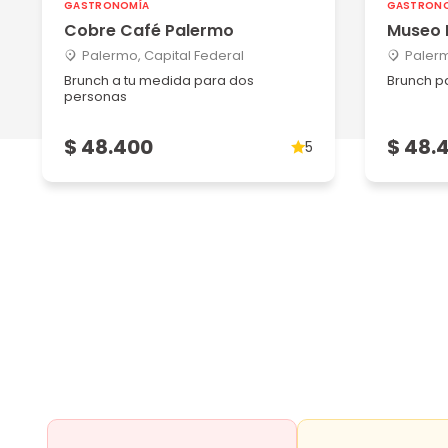
GASTRONOMÍA
GASTRON
Shihana S
Cobre Café Palermo
Museo 
15/07/2024
Palermo, Capital Federal
Palerm
La comida, los licuados, el café, el lugar, la atención, to
Brunch a tu medida para dos
Brunch p
personas
Ver más
$ 48.400
$ 48.
5
Gerardo G
08/04/2024
Excelente servicio y predisposición. Muy rica comida!!
Nicolas guillermo P
15/01/2024
La atención y el servicio fue muy bueno, tal como lo e
Ver más
Hernán andrés ignacio F
08/01/2024