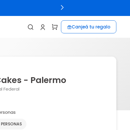
Canjeá tu regalo
Cakes - Palermo
l Federal
ersonas
2 PERSONAS