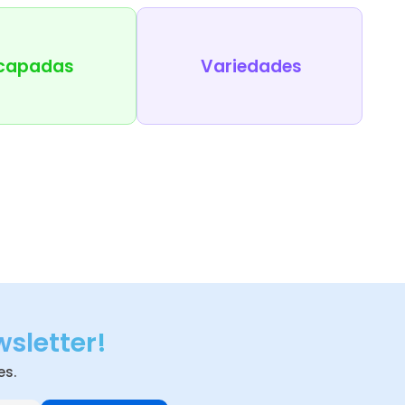
capadas
Variedades
wsletter!
es.