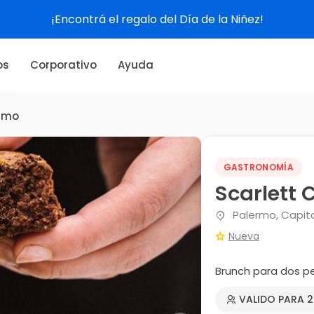
¡Encontrá el regalo del Día de la Niñez!
os
Corporativo
Ayuda
ermo
GASTRONOMÍA
Scarlett 
Palermo, Capita
Nueva
Brunch para dos p
VALIDO PARA 