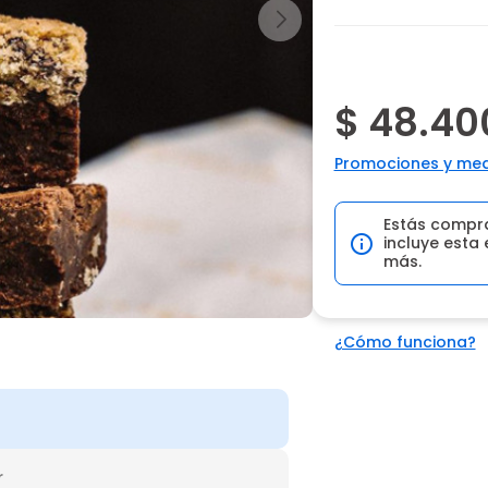
$ 48.40
Promociones y med
Estás compr
incluye esta 
más.
¿Cómo funciona?
r