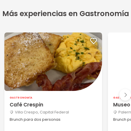
Más experiencias en Gastronomía
GASTRONOMÍA
GASTRONO
Café Crespin
Museo 
Villa Crespo, Capital Federal
Palerm
Brunch para dos personas
Brunch p