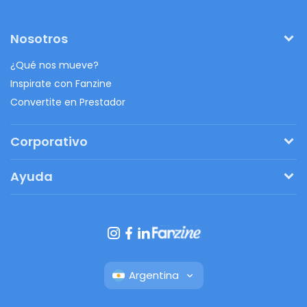
Nosotros
¿Qué nos mueve?
Inspirate con Fanzine
Convertite en Prestador
Corporativo
Pedí tu presupuesto
Ayuda
Regalos originales
¿Cómo funciona?
Ventajas de Fanbag
Preguntas frecuentes
Botón de arrepentimiento
Argentina