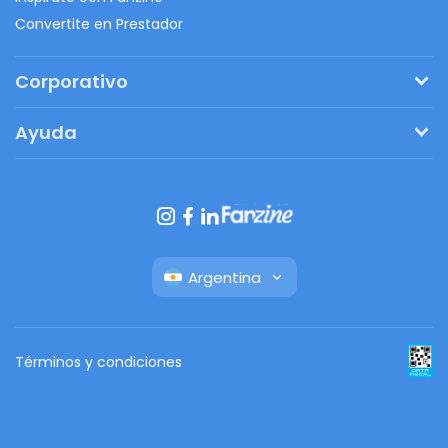
Convertite en Prestador
Corporativo
Pedí tu presupuesto
Ayuda
Regalos originales
¿Cómo funciona?
Ventajas de Fanbag
Preguntas frecuentes
Botón de arrepentimiento
Argentina
Términos y condiciones