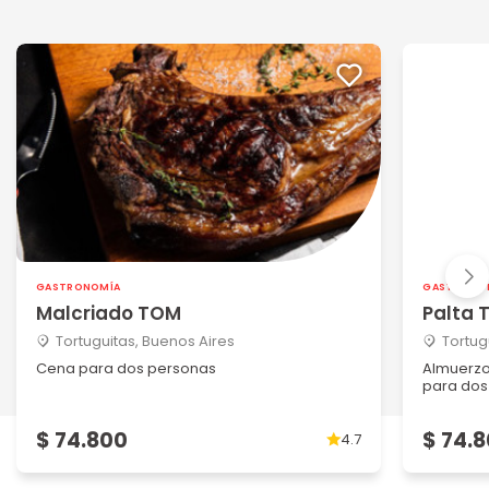
GASTRONOMÍA
GASTRONO
Malcriado TOM
Palta
Tortuguitas, Buenos Aires
Tortug
Cena para dos personas
Almuerzo
para dos 
$ 74.800
$ 74.
4.7