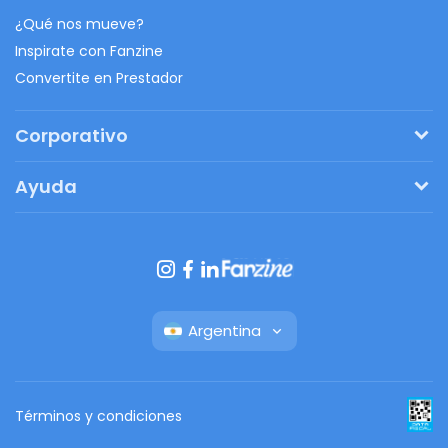
¿Qué nos mueve?
Inspirate con Fanzine
Convertite en Prestador
Corporativo
Pedí tu presupuesto
Ayuda
Regalos originales
¿Cómo funciona?
Ventajas de Fanbag
Preguntas frecuentes
Botón de arrepentimiento
Argentina
Términos y condiciones