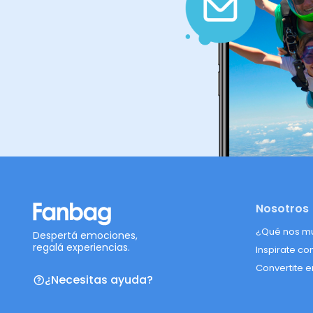
Nosotros
¿Qué nos m
Despertá emociones,
regalá experiencias.
Inspirate co
Convertite e
¿Necesitas ayuda?