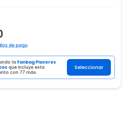
0
ios de pago
ando la
Fanbag Placeres
Seleccionar
cos
que incluye esta
junto con 77 más.