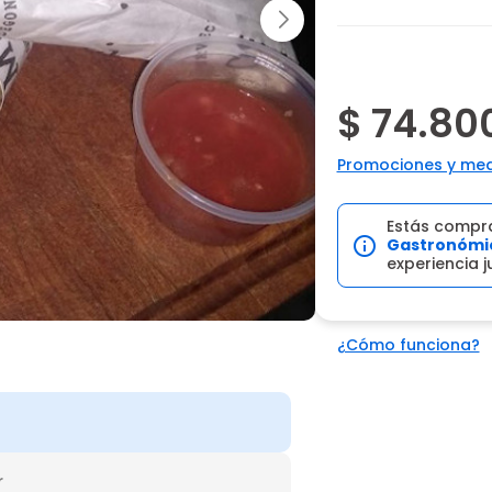
$ 74.80
Promociones y med
Estás compr
Gastronómi
experiencia 
¿Cómo funciona?
r