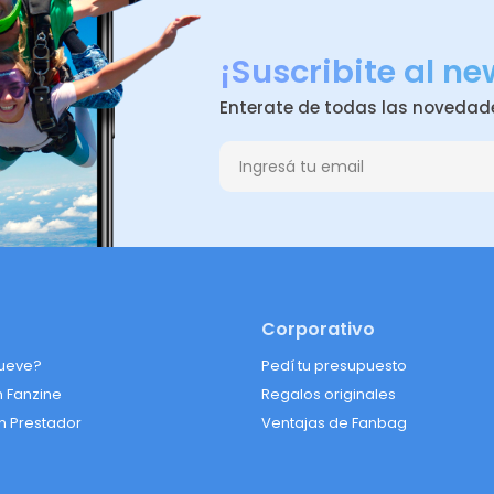
¡Suscribite al ne
Enterate de todas las novedad
Corporativo
ueve?
Pedí tu presupuesto
n Fanzine
Regalos originales
n Prestador
Ventajas de Fanbag