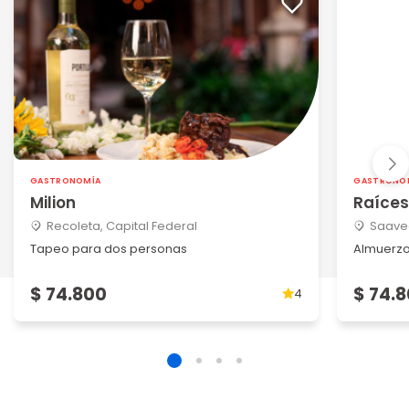
GASTRONOMÍA
GASTRONO
Milion
Raíce
Recoleta, Capital Federal
Saaved
Tapeo para dos personas
Almuerzo
$ 74.800
$ 74.
4