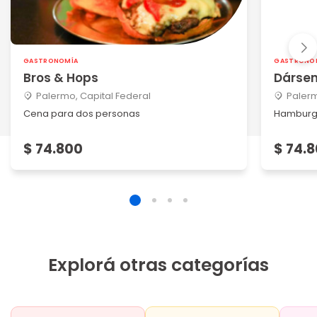
GASTRONOMÍA
GASTRONO
Bros & Hops
Dárse
Palermo, Capital Federal
Palerm
Cena para dos personas
Hamburgu
$ 74.800
$ 74.
Explorá otras categorías