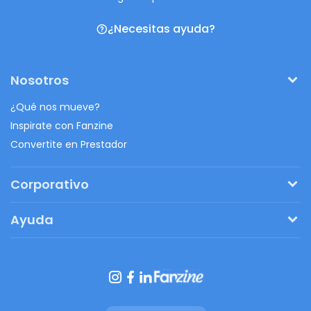
¿Necesitas ayuda?
Nosotros
¿Qué nos mueve?
Inspirate con Fanzine
Convertite en Prestador
Corporativo
Pedí tu presupuesto
Ayuda
Regalos originales
¿Cómo funciona?
Ventajas de Fanbag
Preguntas frecuentes
Botón de arrepentimiento