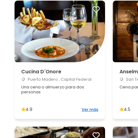
Cucina D´Onore
Anselm
Puerto Madero , Capital Federal
San Te
Una cena o almuerzo para dos
Cena par
personas
4.9
4.5
Ver más