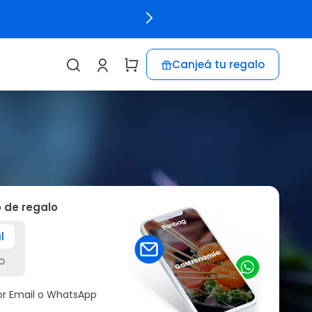
Canjeá tu regalo
o de regalo
l
o
por Email o WhatsApp