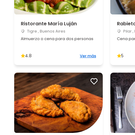
Ristorante María Luján
Rabieta
Tigre , Buenos Aires
Pilar 
Almuerzo o cena para dos personas
Cena par
4.8
5
Ver más