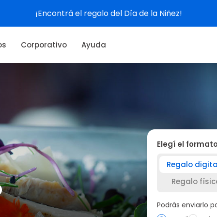
Ver experiencias
os
Corporativo
Ayuda
Elegí el format
Regalo digita
o
Regalo físic
Podrás enviarlo 