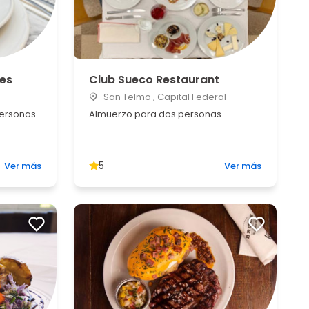
res
Club Sueco Restaurant
San Telmo , Capital Federal
personas
Almuerzo para dos personas
5
Ver más
Ver más